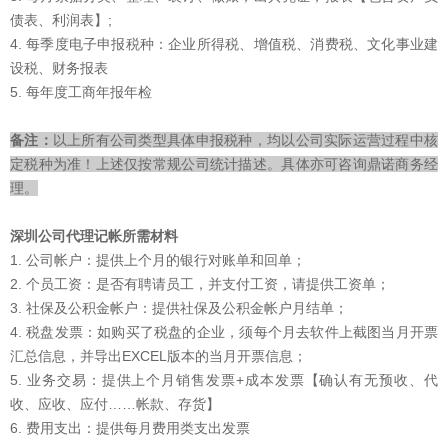
债表、利润表】;
4. 每季度电子申报税种：企业所得税、增值税、消费税、文化事业建
设税、财务报表
5. 每年度工商年报年检
备注：
以上所有公司类型具体申报税种，均以公司实际运营过程中核
定税种为准！上述仅按常规公司统计描述。具体亦可咨询鼎诺商务经
理。
深圳公司代理记帐所需材料
1. 公司帐户：提供上个月的银行对账单和回单；
2. 个员工资：是否有聘请员工，并支付工资，请提供工资单；
3. 社保及公积金帐户：提供社保及公积金帐户月结单；
4. 税盘发票：如购买了税盘的企业，须每个月去软件上截图当月开票
汇总信息，并导出EXCEL版本的当月开票信息；
5. 业务交易：提供上个月销售发票+成本发票【确认有无预收、代
收、应收、应付……帐款、存货】
6. 费用支出：提供每月费用类支出发票