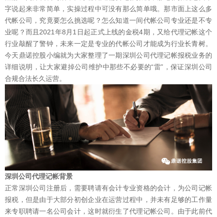
字说起来非常简单，实操过程中可没有那么简单哦。那市面上这么多
代帐公司，究竟要怎么挑选呢？怎么知道一间代帐公司专业还是不专
业呢？而且2021年8月1日起正式上线的金税4期，又给代理记帐这个
行业敲醒了警钟，未来一定是专业的代帐公司才能成为行业长青树。
今天鼎诺控股小编就为大家整理了一期深圳公司代理记帐报税业务的
详细说明，让大家避掉公司维护中那些不必要的“雷”，保证深圳公司
合规合法长久运营。
1
2
3
4
5
深圳公司代理记帐背景
正常深圳公司注册后，需要聘请有会计专业资格的会计，为公司记帐
报税，但是由于大部分初创企业在运营过程中，并未有足够的工作量
来专职聘请一名公司会计，这时就衍生了代理记帐公司。由于此前代