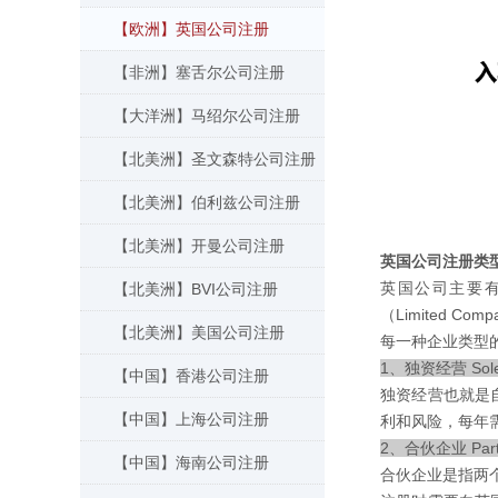
【欧洲】英国公司注册
【非洲】塞舌尔公司注册
【大洋洲】马绍尔公司注册
【北美洲】圣文森特公司注册
【北美洲】伯利兹公司注册
【北美洲】开曼公司注册
英国公司注册类
英国公司主要有三
【北美洲】BVI公司注册
（Limited Com
【北美洲】美国公司注册
每一种企业类型
1、独资经营 Sole 
【中国】香港公司注册
独资经营也就是
【中国】上海公司注册
利和风险，每年需
2、合伙企业 Partn
【中国】海南公司注册
合伙企业是指两