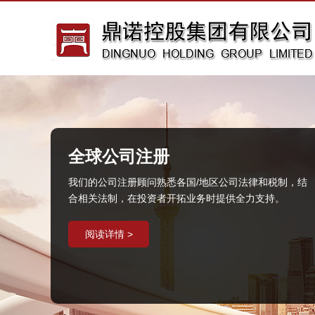
全球公司注册
我们的公司注册顾问熟悉各国/地区公司法律和税制，结
合相关法制，在投资者开拓业务时提供全力支持。
阅读详情 >