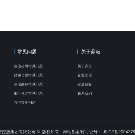
常见问题
关于鼎诺
注册公司常见问题
关于鼎诺
财税合规常见问题
企业文化
注册商标常见问题
发展目标
银行开户常见问题
联系我们
其他常见问题
诺控股集团有限公司 © 版权所有
网站备案/许可证号： 粤ICP备200427