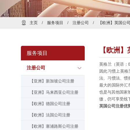
主页
/
服务项目
/
注册公司
/
【欧洲】英国公
【欧洲】
服务项目
英格兰（英语：En
注册公司
因此习惯上英格
法、习惯法、惯
【亚洲】新加坡公司注册
最大的国际外汇
也是与其他国家
【亚洲】马来西亚公司注册
缴，仍可享受线
【欧洲】德国公司注册
英国公司注册优
【欧洲】法国公司注册
【欧洲】塞浦路斯公司注册