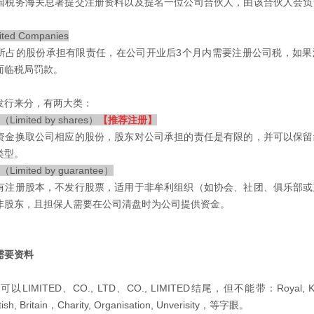
国税务海关总署提交注册资料以及提名一位公司合伙人，由该合伙人会负
ed Companies
所占的股份承担有限责任，在公司开业后3个月内需要注册公司税，如果
面临税局罚款。
发行来分，有两大类：
mited by shares）
【
推荐注册
】
资金换取公司相应的股份，股东对公司承担的责任是有限的，并可以保留
类型。
mited by guarantee）
有注册股本，不发行股票，适用于非牟利组织（如协会、社团、俱乐部或
非股东，且担保人需要在公司清盘时为公司提供资金。
需要资料
常可以
LIMITED、CO., LTD、CO., LIMITED结尾，但不能带：Royal, King,
tish, Britain，Charity, Organisation, Unverisity，等字眼。