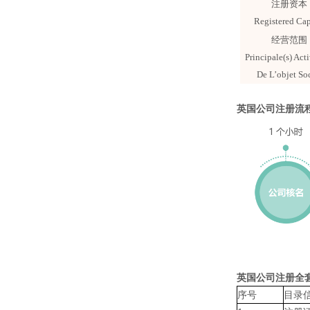
注册资本
Registered Cap
经营范围
Principale(s) Acti
De L’objet Soc
英国公司注册流
英国公司注册全
序号
目录