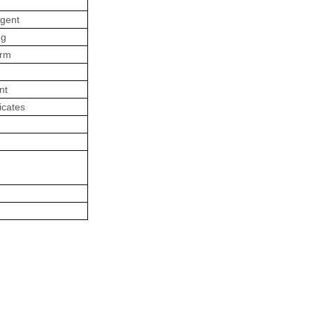
Agent
ng
orm
nt
icates
。