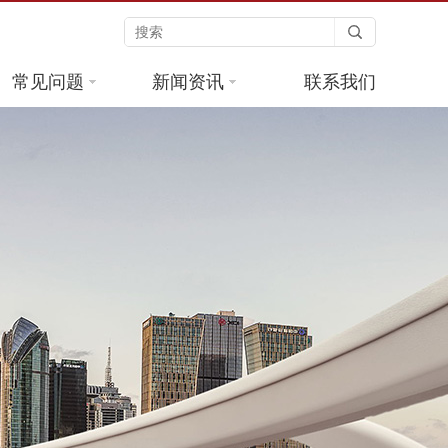
常见问题
新闻资讯
联系我们