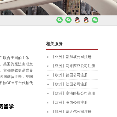
相关服务
【亚洲】新加坡公司注册
北爱尔兰联合王国的主体，
里。英国的宪法由成文
【亚洲】马来西亚公司注册
。首都伦敦更是世界
【欧洲】德国公司注册
各国商贸往来，英国
不被OPM平台代扣代
【欧洲】法国公司注册
【欧洲】塞浦路斯公司注册
【欧洲】英国公司注册
【非洲】塞舌尔公司注册