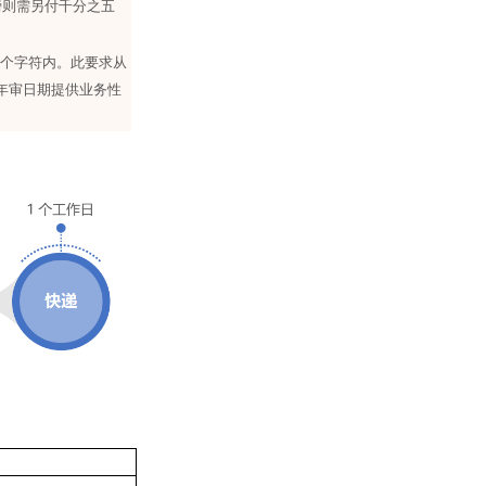
英镑则需另付千分之五
要求：30个字符内。此要求从
年年审日期提供业务性