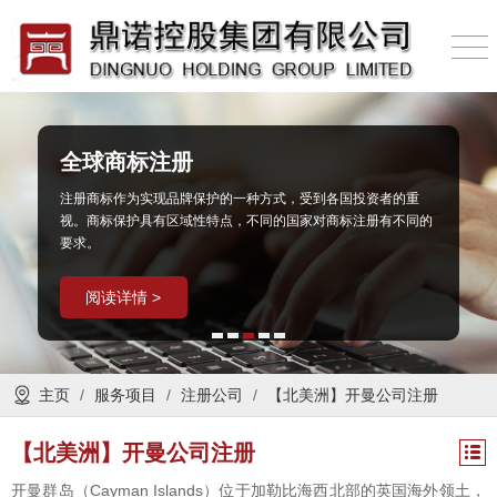
全球商标注册
企业财税规划
注册商标作为实现品牌保护的一种方式，受到各国投资者的重
财税规划作为财务体系的一部分，为企业管理层所重视。合理的
视。商标保护具有区域性特点，不同的国家对商标注册有不同的
预算，可以有效地控制支出，使企业资产获得最佳运转。
要求。
阅读详情 >
阅读详情 >
主页
/
服务项目
/
注册公司
/
【北美洲】开曼公司注册
【北美洲】开曼公司注册
开曼群岛（Cayman Islands）位于加勒比海西北部的英国海外领土，