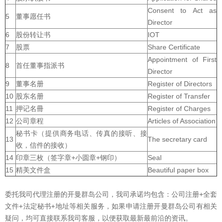
Consent to Act as
5
董事愿任书
Director
6
股份转让书
IOT
7
股票
Share Certificate
Appointment of First
8
首任董事指派书
Director
9
董事名册
Register of Directors
10
股东名册
Register of Transfer
11
押记名冊
Register of Charges
12
公司章程
Articles of Association
秘书卡（提供商务电话、传真的接听、接
13
The secretary card
收，信件的接收）
14
印章三枚（签字章+小圆章+钢印）
Seal
15
精美文件盒
Beautiful paper box
委托我司代理注册的开曼群岛公司，我司承诺均包含：公司注册+全套
文件+法定秘书+地址等相关服务，如果申请注册开曼群岛公司有相关
疑问，均可直接联系我司客服，以便获取最新最前沿的资讯。