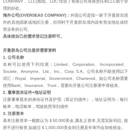
COMPANY， LLC)相似。LDC 结合了有限公司有限责任和LLC易于管
理的好处。
海外公司
(
OVERSEAS COMPANY)：
外国公司是指一家于开曼群岛境
外的其他国家或地区注册，但同时于开曼群岛境内设有营业地址或经
营业务的公司。
具体按自己的需求登记注册即可。
开曼群岛公司注册所需要资料
1. 公司名称
名称可以使用下列结尾：Limited、Corporation、Incorporated、
Societe、Anonyme、Ltd.、Inc.、Corp. S.A。公司名称不能使用以下
词汇：Royal、Imperial、Government、Chartered。如公司名称需要
使用Bank、Insurance、Trust，需要向开曼公司注册署申请核准。
2. 董事股东证件+地址证明
注册董事股东的身份证件及护照（双证扫描件），地址证明为：银行
账单，电话账单，驾驶执照等扫描件
3. 注册资本
基本注册资本一般默认为＄50,000美金,属名义资本,无需实际到位, 政
府不进行验资,如超过＄1,000,000美金则注册及年审均会加收税金。